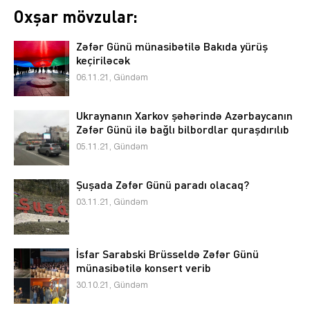
Oxşar mövzular:
Zəfər Günü münasibətilə Bakıda yürüş
keçiriləcək
06.11.21, Gündəm
Ukraynanın Xarkov şəhərində Azərbaycanın
Zəfər Günü ilə bağlı bilbordlar quraşdırılıb
05.11.21, Gündəm
Şuşada Zəfər Günü paradı olacaq?
03.11.21, Gündəm
İsfar Sarabski Brüsseldə Zəfər Günü
münasibətilə konsert verib
30.10.21, Gündəm