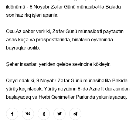
ildönümü - 8 Noyabr Zəfər Günü münasibətilə Bakıda
son hazırlıq işləri aparılır.
Oxu.Az xəbər verir ki, Zəfər Günü münasibəti paytaxtın
əsas küçə və prospektlərində, binaların eyvanında
bayraqlar asılıb.
Şəhər insanları yenidən qələbə sevincinə kökləyir.
Qeyd edək ki, 8 Noyabr Zəfər Günü münasibətilə Bakıda
yürüş keçiriləcək. Yürüş noyabrın 8-də Azneft dairəsindən
başlayacaq və Hərbi Qənimətlər Parkında yekunlaşacaq.