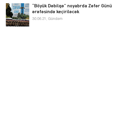
“Böyük Dəbilqə” noyabrda Zəfər Günü
ərəfəsində keçiriləcək
30.06.21, Gündəm