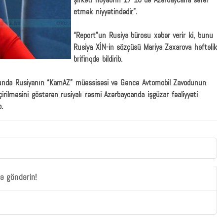
şirkəti noyabrın 17-18-də Azərbaycana səfər
etmək niyyətindədir”.
“Report”un Rusiya bürosu xəbər verir ki, bunu
Rusiya XİN-in sözçüsü Mariya Zaxarova həftəlik
brifinqdə bildirib.
yonunda Rusiyanın “KamAZ” müəssisəsi və Gəncə Avtomobil Zavodunun
rilməsini göstərən rusiyalı rəsmi Azərbaycanda işgüzar fəaliyyəti
b.
zə göndərin!