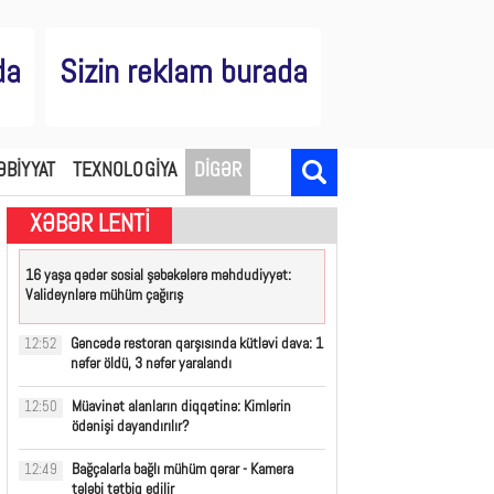
da
Sizin reklam burada
ƏBİYYAT
TEXNOLOGİYA
DİGƏR
XƏBƏR LENTİ
16 yaşa qədər sosial şəbəkələrə məhdudiyyət:
Valideynlərə mühüm çağırış
Gəncədə restoran qarşısında kütləvi dava: 1
12:52
nəfər öldü, 3 nəfər yaralandı
Müavinət alanların diqqətinə: Kimlərin
12:50
ödənişi dayandırılır?
Bağçalarla bağlı mühüm qərar - Kamera
12:49
tələbi tətbiq edilir