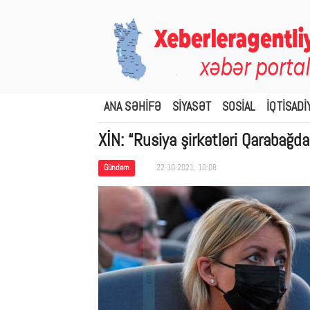
ANA SƏHİFƏ
SİYASƏT
SOSİAL
İQTİSADİ
XİN: “Rusiya şirkətləri Qarabağda
Gündəm
22-10-2021, 10:08