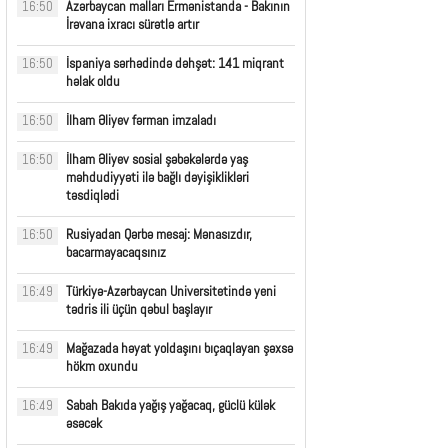
Azərbaycan malları Ermənistanda - Bakının
16:50
İrəvana ixracı sürətlə artır
İspaniya sərhədində dəhşət: 141 miqrant
16:50
həlak oldu
İlham Əliyev fərman imzaladı
16:50
İlham Əliyev sosial şəbəkələrdə yaş
16:50
məhdudiyyəti ilə bağlı dəyişiklikləri
təsdiqlədi
Rusiyadan Qərbə mesaj: Mənasızdır,
16:50
bacarmayacaqsınız
Türkiyə-Azərbaycan Universitetində yeni
16:49
tədris ili üçün qəbul başlayır
Mağazada həyat yoldaşını bıçaqlayan şəxsə
16:49
hökm oxundu
Sabah Bakıda yağış yağacaq, güclü külək
16:49
əsəcək