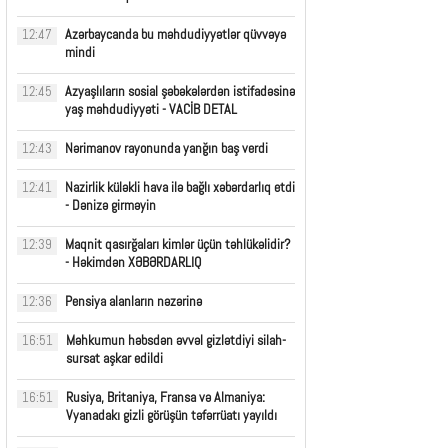
Azərbaycanda bu məhdudiyyətlər qüvvəyə
12:47
mindi
Azyaşlıların sosial şəbəkələrdən istifadəsinə
12:45
yaş məhdudiyyəti - VACİB DETAL
Nərimanov rayonunda yanğın baş verdi
12:43
Nazirlik küləkli hava ilə bağlı xəbərdarlıq etdi
12:41
- Dənizə girməyin
Maqnit qasırğaları kimlər üçün təhlükəlidir?
12:39
- Həkimdən XƏBƏRDARLIQ
Pensiya alanların nəzərinə
12:36
Məhkumun həbsdən əvvəl gizlətdiyi silah-
16:51
sursat aşkar edildi
Rusiya, Britaniya, Fransa və Almaniya:
16:51
Vyanadakı gizli görüşün təfərrüatı yayıldı