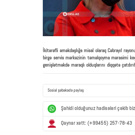
İkitərəfli əməkdaşlığa misal olaraq Cəbrayıl ra
birgə servis mərkəzinin təməlqoyma mərasimi keçi
genişlətməkdə maraqlı olduqlarını diqqətə çatdırı
Sosial şəbəkədə paylaş
Şahidi olduğunuz hadisələri çəkib bi
Qaynar xətt: (+99455) 257-78-43