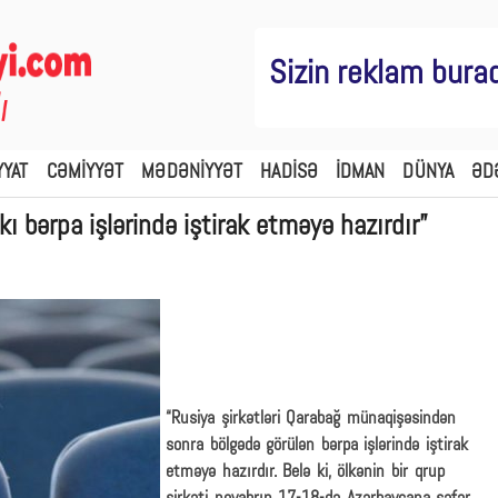
Sizin reklam bura
YYAT
CƏMİYYƏT
MƏDƏNİYYƏT
HADİSƏ
İDMAN
DÜNYA
ƏD
kı bərpa işlərində iştirak etməyə hazırdır”
“Rusiya şirkətləri Qarabağ münaqişəsindən
sonra bölgədə görülən bərpa işlərində iştirak
etməyə hazırdır. Belə ki, ölkənin bir qrup