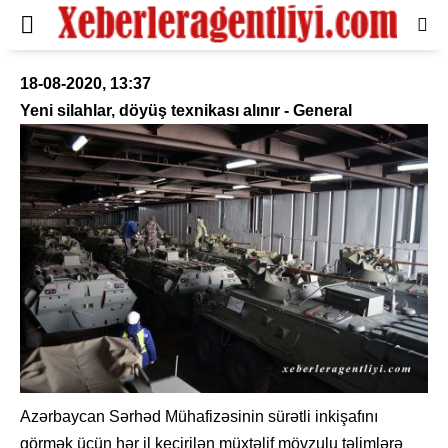
18-08-2020, 13:37
Yeni silahlar, döyüş texnikası alınır - General
Azərbaycan Sərhəd Mühafizəsinin sürətli inkişafını
görmək üçün hər il keçirilən müxtəlif mövzulu təlimlərə