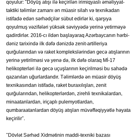
qoyulur: "Döyüş atışı ilə keçirilən irimiqyaslı əməliyyat-
taktiki təlimlər zamanı ən müasir silah və texnikadan
istifadə edən sərhədçilər sübut edirlər ki, qarşıya
qoyulmuş vəzifələri yüksək səviyyədə yerinə yetirməyə
qadirdirlər. 2016-cı ildən başlayaraq Azərbaycanın hərbi-
dəniz tarixində ilk dəfə dənizdə zenit-artilleriya
qurğularından və raket komplekslərindən gecə atışlarının
yerinə yetirilməsi və yenə də, ilk dəfə olaraq Mİ-17
helikopterləri ilə gecə uçuşlarının keçirilməsi bu sahədə
qazanılan uğurlardandır. Təlimlərdə ən müasir döyüş
texnikasından istifadə, raket buraxılışları, zenit
qurğularından, helikopterlərdən, zirehli texnikalardan,
minaatanlardan, iriçaplı pulemyotlardan,
qumbaraatanlardan döyüş atışları müvəffəqiyyətlə həyata
keçirilir".
"Dövlət Sərhəd Xidmətinin maddi-texniki bazası