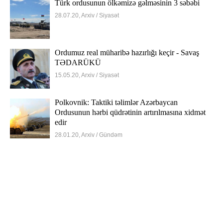
Türk ordusunun ölkəmizə gəlməsinin 3 səbəbi
28.07.20, Arxiv / Siyasət
Ordumuz real müharibə hazırlığı keçir - Savaş
TƏDARÜKÜ
15.05.20, Arxiv / Siyasət
Polkovnik: Taktiki təlimlər Azərbaycan
Ordusunun hərbi qüdrətinin artırılmasına xidmət
edir
28.01.20, Arxiv / Gündəm