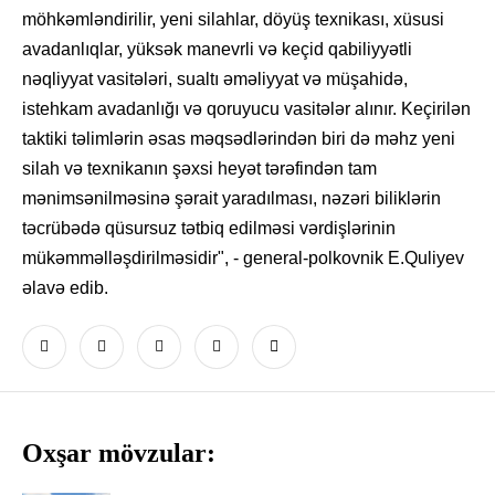
möhkəmləndirilir, yeni silahlar, döyüş texnikası, xüsusi
avadanlıqlar, yüksək manevrli və keçid qabiliyyətli
nəqliyyat vasitələri, sualtı əməliyyat və müşahidə,
istehkam avadanlığı və qoruyucu vasitələr alınır. Keçirilən
taktiki təlimlərin əsas məqsədlərindən biri də məhz yeni
silah və texnikanın şəxsi heyət tərəfindən tam
mənimsənilməsinə şərait yaradılması, nəzəri biliklərin
təcrübədə qüsursuz tətbiq edilməsi vərdişlərinin
mükəmməlləşdirilməsidir", - general-polkovnik E.Quliyev
əlavə edib.
Oxşar mövzular: