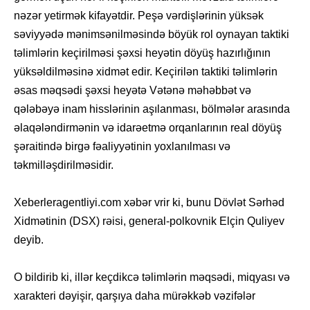
nəzər yetirmək kifayətdir. Peşə vərdişlərinin yüksək
səviyyədə mənimsənilməsində böyük rol oynayan taktiki
təlimlərin keçirilməsi şəxsi heyətin döyüş hazırlığının
yüksəldilməsinə xidmət edir. Keçirilən taktiki təlimlərin
əsas məqsədi şəxsi heyətə Vətənə məhəbbət və
qələbəyə inam hisslərinin aşılanması, bölmələr arasında
əlaqələndirmənin və idarəetmə orqanlarının real döyüş
şəraitində birgə fəaliyyətinin yoxlanılması və
təkmilləşdirilməsidir.
Xeberleragentliyi.com xəbər vrir ki, bunu Dövlət Sərhəd
Xidmətinin (DSX) rəisi, general-polkovnik Elçin Quliyev
deyib.
O bildirib ki, illər keçdikcə təlimlərin məqsədi, miqyası və
xarakteri dəyişir, qarşıya daha mürəkkəb vəzifələr