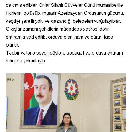
da çıxış ediblər. Onlar Silahlı Qüvvələr Günü münasibətilə
fikirlərini bölüşüb, müasir Azərbaycan Ordusunun gücünü,
keçdiyi şərəfli yolu və qazandığı qələbələri vurğulayıblar.
Çıxışlar zamanı şəhidlərin müqəddəs xatirəsi dərin
ehtiramla yad edilib, orduya olan inam və qürur ifadə
olunub.
Tədbir vətənə sevgi, dövlətə sədaqət və orduya ehtiram
ruhunda yekunlaşıb.