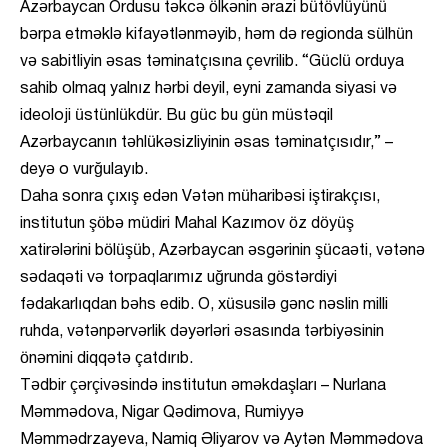
Azərbaycan Ordusu təkcə ölkənin ərazi bütövlüyünü
bərpa etməklə kifayətlənməyib, həm də regionda sülhün
və sabitliyin əsas təminatçısına çevrilib. “Güclü orduya
sahib olmaq yalnız hərbi deyil, eyni zamanda siyasi və
ideoloji üstünlükdür. Bu güc bu gün müstəqil
Azərbaycanın təhlükəsizliyinin əsas təminatçısıdır,” –
deyə o vurğulayıb.
Daha sonra çıxış edən Vətən müharibəsi iştirakçısı,
institutun şöbə müdiri Mahal Kazımov öz döyüş
xatirələrini bölüşüb, Azərbaycan əsgərinin şücaəti, vətənə
sədaqəti və torpaqlarımız uğrunda göstərdiyi
fədakarlıqdan bəhs edib. O, xüsusilə gənc nəslin milli
ruhda, vətənpərvərlik dəyərləri əsasında tərbiyəsinin
önəmini diqqətə çatdırıb.
Tədbir çərçivəsində institutun əməkdaşları – Nurlana
Məmmədova, Nigar Qədimova, Rumiyyə
Məmmədrzayeva, Namiq Əliyarov və Aytən Məmmədova