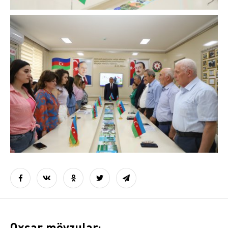
Oxşar mövzular: