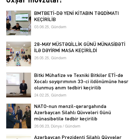
BMTBETİ-DƏ YENİ KİTABIN TƏQDİMATI
KEÇİRİLİB
03.06.25, Gündəm
28-MAY MÜSTƏQİLLİK GÜNÜ MÜNASİBƏTİ
İLƏ DƏYİRMİ MASA KEÇİRİLDİ
26.05.25, Gündəm
Bitki Mühafizə və Texniki Bitkilər ETİ-də
Xocalı soyqırımının 33-ci ildönümünə həsr
olunmuş anım tədbiri keçirilib
24.02.25, Gündəm
NATO-nun mənzil-qərargahında
Azərbaycan Silahlı Qüvvələri Günü
münasibətilə tədbir keçirilib
26.06.23, Dünya / Gündəm
Azərbaycan Prezidenti Silahlı Qüvvələr