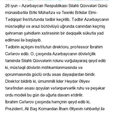
26 iyun – Azərbaycan Respublikası Silahlı Qüvvələri Günü
münasibətilə Bitki Mühafizə və Texniki Bitkilər Elmi-
Tədqiqat İnstitutunda tədbir keçirilib. Tədbir Azərbaycanın
müstəqilliyi və ərazi bütövlüyü uğrunda canından keçmiş
qəhrəman şəhidlərin xatirəsinin bir dəqiqəlik sükutla yad
edilməsi ilə başlayıb.
Tədbirin açılışını institutun direktoru, professor İbrahim
Cəfərov edib. O, çıxışında Azərbaycanın dövlətçilik
tarixində Silahlı Qüvvələrin rolunu vurğulayaraq qeyd edib
ki, müstəqil dövlətin möhkəmlənməsində və
qorunmasında güclü ordu əsas dayaqlardan biridir.
Direktor bildirib ki, ümummilli lider Heydər Əliyev
tərəfindən əsası qoyulan vətənpərvərlik ruhu və peşəkar
ordu modeli bu gün də uğurla davam etdirilir.
İbrahim Cəfərov çıxışında həmçinin qeyd edib ki,
Prezident, Ali Baş Komandan İlham Əliyevin rəhbərliyi ilə