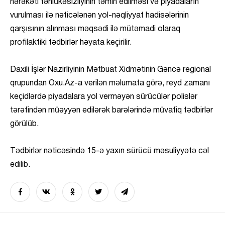
hərəkəti təhlükəsizliyinin təmin edilməsi və piyadaların
vurulması ilə nəticələnən yol-nəqliyyat hadisələrinin
qarşısının alınması məqsədi ilə mütəmadi olaraq
profilaktiki tədbirlər həyata keçirilir.
Daxili İşlər Nazirliyinin Mətbuat Xidmətinin Gəncə regional
qrupundan Oxu.Az-a verilən məlumata görə, reyd zamanı
keçidlərdə piyadalara yol verməyən sürücülər polislər
tərəfindən müəyyən edilərək barələrində müvafiq tədbirlər
görülüb.
Tədbirlər nəticəsində 15-ə yaxın sürücü məsuliyyətə cəl
edilib.